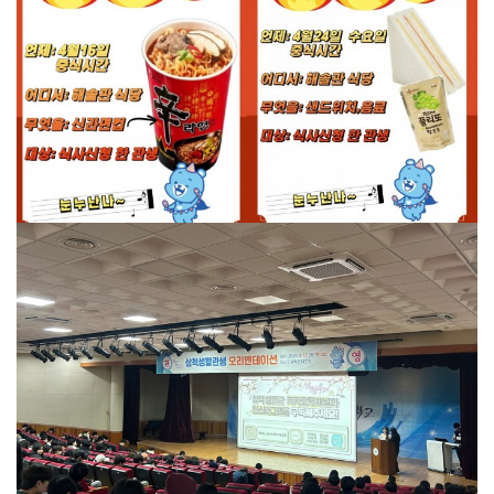
2024학년도 1학기 중간고사 특별간식
제공 시험기간 지친 관생을 위해 생활
관에서 간식을 제공 하였습니다. 언제:
4월16일(화요일) 중식시간 , 4월24일
(수요일)중식시간 어디서: 해솔관 식당
무엇을: 신라면컵(4월16일 화요일), 샌
드위치&음료(4월24일 수요일) 대상:
2024학년도 1학기
식사신청 한 관생
삼척생활관생 오리
엔테이션 개최
2024학년도 1학기 삼척생활관생 오리
엔테이션을 아래와 같이 개최하였습니
다. 1. 일 시 : 2024. 3. 12.(화) 19:00 ~
20:30 2. 장 소 : 5공학관 대강당 3. 대
상 : 삼척생활관생 4. 내 용 : 관생생활
수칙 및 이용방법(외박신청), 점호 안