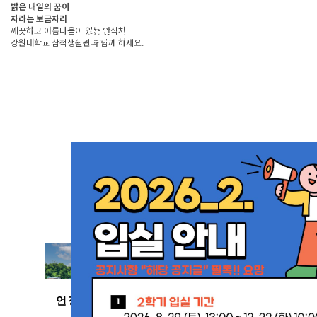
밝은 내일의 꿈이
자라는 보금자리
깨끗하고 아름다움이 있는 안식처
생활관 소개
Toggle
로그인
강원대학교 삼척생활관과 함께 하세요.
naviga
생활안내
입사&퇴사
커뮤니티
언장관
두타관
해솔관