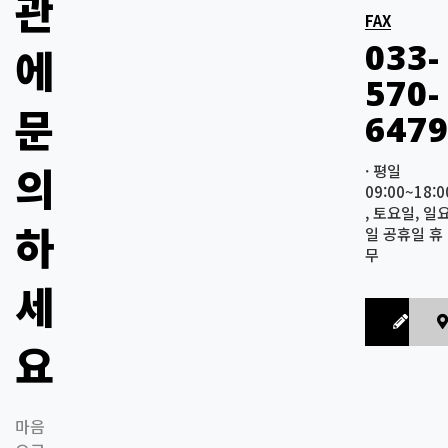
관
FAX
033-
에
570-
문
647
의
· 평일
09:00~18:0
, 토요일, 일
하
일 공휴일 휴
무
세
Q&A
요
마음