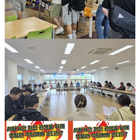
간식을 제공 하였습니다. 언제: 6월12
일(수요일) 중식시간 어디서: 해솔관 식
당 무엇을: 간식 꾸러미(음료, 도넛, 아
몬드, 씨리얼바, 팝콘) 대상: 식사신청
2024학년도 1학기
한 관생
삼척생활관 외국인
관생 간담회 개최
2024학년도 1학기 삼척생활관 외국인
관생 간담회를 개최하였습니다. 일시:
2024년 4월 17일 PM16:30~ 장소: 해
솔관 2층 세미나실 대상: 외국인관생
29명 / 생활관직원 11명 내용: 삼척생
활관에서 생활중인 외국인 관생들에게
생활관 이용에 필요한 사항을 전달 및
2024학년도 1학기
생활관 실무 직원들에게 질의응답 코너
중간고사 특별간식
를 통해 생활관 …
제공