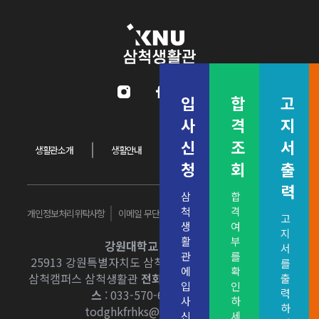
강원대학교 삼척생활관
Instagram
Facebook
Youtube
입
합
고
사
격
지
신
조
서
생활관소개
생활안내
입사&퇴사
커뮤니티
청
회
출
력
삼
합
척
격
개인정보처리위탁사항
이메일 무단수집거부
개인정보처리방침
고
생
여
지
활
부
강원대학교 삼척생활관
서
관
를
25913 강원특별자치도 삼척시 중앙로 346 강원대학교
를
에
확
삼척캠퍼스 삼척생활관
전화번호
: 033-570-6471~3
팩
출
입
인
력
스
: 033-570-6479
E-mail
:
사
하
하
todghkfrhks@kangwon.ac.kr
신
세