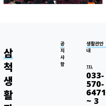
내, 경품추첨 등 * 행정사…
공
생활관안
삼
지
내
사
척
항
TEL
033-
생
삼척생활관 신축생활관(B
570-
2026_2학기. 삼척생활관 입실 안
647
활
~ 3
2026년 2학기 식당 근로장학생 선발 안