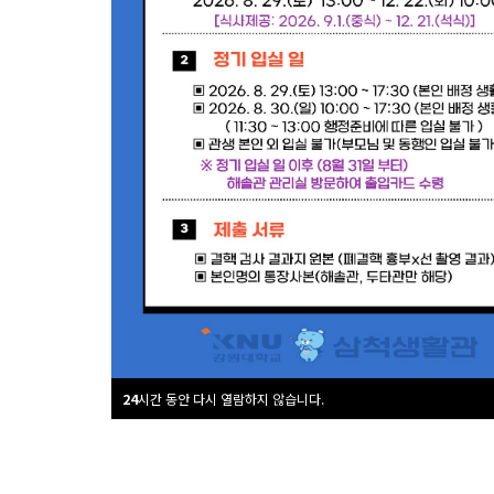
삼척생활관 시설물 현황
삼척생
마음으
활관
로 하나
시설안
가
내
될 수
24
시간 동안 다시 열람하지 않습니다.
있는 곳