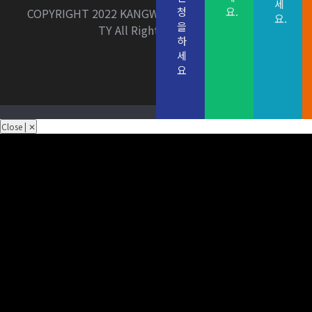
세
청
요.
COPYRIGHT 2022 KANGWON NATIONAL UNIVERSI
요.
을
TY All Rights Reserved
하
세
요
Close | ✕