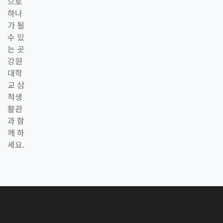
으로
하나
가 될
수 있
는 곳
강원
대학
교 삼
척생
활관
과 함
께 하
세요.