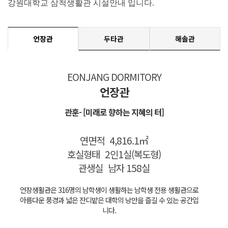
강원대학교 삼척생활관 시설안내 입니다.
언장관
두타관
해솔관
EONJANG DORMITORY
언장관
관훈- [미래로 향하는 지혜의 터]
연면적
4,816.1㎡
호실형태
2인1실(복도형)
관생실
남자 158실
언장생활관은 316명의 남학생이 생활하는 남학생 전용 생활관으로
아름다운 풍경과 넓은 잔디밭은 대학의 낭만을 즐길 수 있는 공간입
니다.