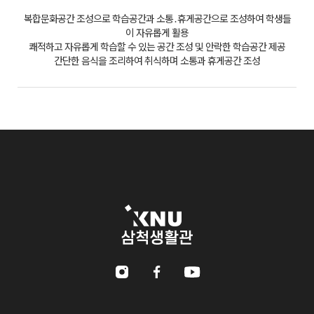
복합문화공간 조성으로 학습공간과 소통․휴게공간으로 조성하여 학생들
이 자유롭게 활용
쾌적하고 자유롭게 학습할 수 있는 공간 조성 및 안락한 학습공간 제공
간단한 음식을 조리하여 취식하며 소통과 휴게공간 조성
강원대학교 삼척생활관
Instagram
Facebook
Youtube