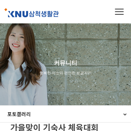
Toggle
naviga
커뮤니티
행복한 미소와 편안한 보금자리
포토갤러리
가을맞이 기숙사 체육대회