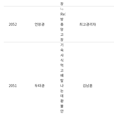
장
Re:
방
2052
언장관
충
최고관리자
망
고
장
기
숙
사
식
먹
고
배
탈
2051
두타관
나
김남훈
는
데
환
불
안