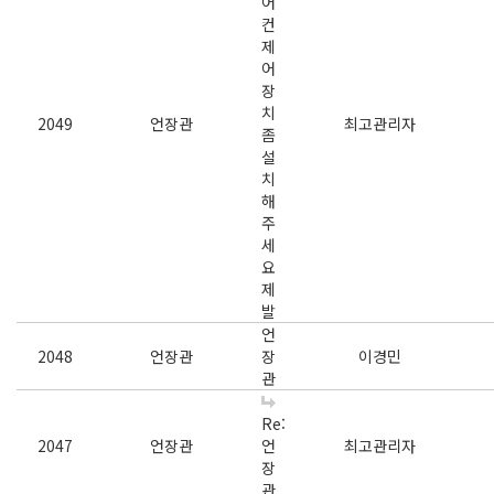
어
컨
제
어
장
치
2049
언장관
최고관리자
좀
설
치
해
주
세
요
제
발
언
2048
언장관
장
이경민
관
Re:
2047
언장관
언
최고관리자
장
관