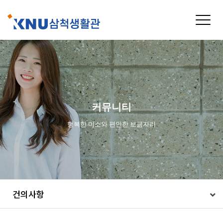
Toggle
naviga
커뮤니티
행복한 미소와 편안한 보금자리
건의사항
건의사항