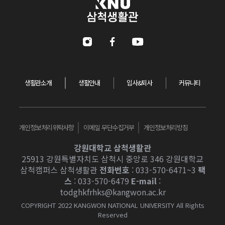
강원대학교 삼척생활관
Instagram
Facebook
Youtube
생활관소개
생활안내
입사&퇴사
커뮤니티
개인정보처리위탁사항
이메일 무단수집거부
개인정보처리방침
강원대학교 삼척생활관
25913 강원특별자치도 삼척시 중앙로 346 강원대학교
삼척캠퍼스 삼척생활관
전화번호
: 033-570-6471~3
팩
스
: 033-570-6479
E-mail
:
todghkfrhks@kangwon.ac.kr
COPYRIGHT 2022 KANGWON NATIONAL UNIVERSITY All Rights
Reserved