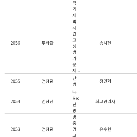
탁
기
새
벽
시
간
고
2056
두타관
송시현
성
방
가
문
제...
난
2055
언장관
정민혁
방
Re:
2054
언장관
최고관리자
난
방
방
충
2053
언장관
망
유수현
고