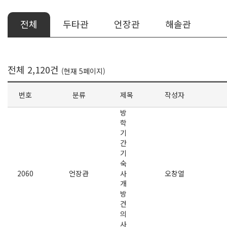
전체
두타관
언장관
해솔관
전체 2,120건
(현재 5페이지)
번호
분류
제목
작성자
방
학
기
간
기
숙
2060
언장관
사
오창열
개
방
건
의
사