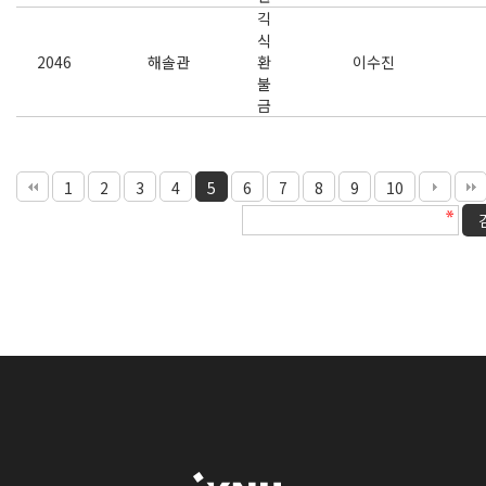
긱
식
2046
해솔관
환
이수진
불
금
1
2
3
4
5
6
7
8
9
10