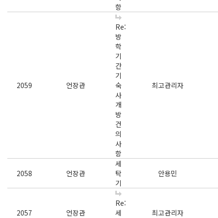
항
Re:
방
학
기
간
기
2059
언장관
숙
최고관리자
사
개
방
건
의
사
항
세
2058
언장관
탁
안용민
기
Re:
2057
언장관
세
최고관리자