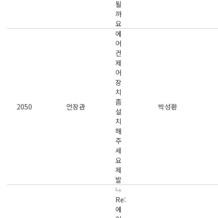
될
까
요
에
어
컨
제
어
장
치
좀
2050
언장관
박성환
설
치
해
주
세
요
제
발
Re:
에