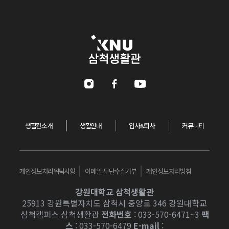
강원대학교 삼척생활관
Instagram
Facebook
Youtube
생활관소개
생활안내
입사&퇴사
커뮤니티
개인정보처리위탁사항
이메일 무단수집거부
개인정보처리방침
강원대학교 삼척생활관
25913 강원특별자치도 삼척시 중앙로 346 강원대학교
삼척캠퍼스 삼척생활관
전화번호
: 033-570-6471~3
팩
스
: 033-570-6479
E-mail
: