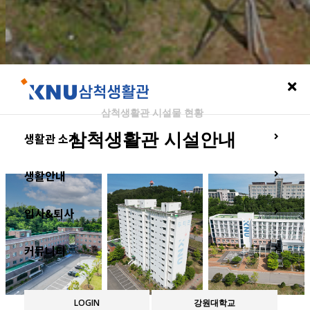
삼척생활관 시설물 현황
생활관 소개
삼척생활관
시설안내
생활안내
입사&퇴사
커뮤니티
LOGIN
강원대학교