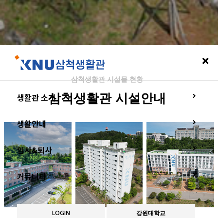
삼척생활관 시설물 현황
생활관 소개
삼척생활관
시설안내
생활안내
입사&퇴사
커뮤니티
LOGIN
강원대학교