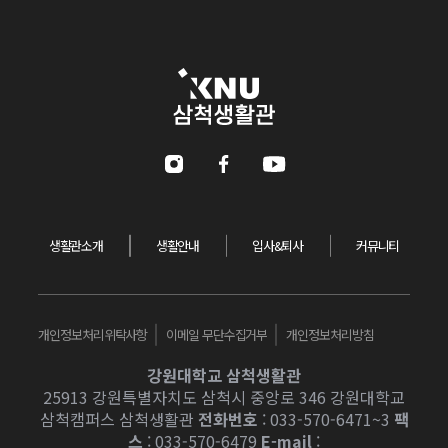
강원대학교 삼척생활관
Instagram
Facebook
Youtube
생활관소개
생활안내
입사&퇴사
커뮤니티
개인정보처리위탁사항
이메일 무단수집거부
개인정보처리방침
강원대학교 삼척생활관
25913 강원특별자치도 삼척시 중앙로 346 강원대학교
삼척캠퍼스 삼척생활관
전화번호
: 033-570-6471~3
팩
스
: 033-570-6479
E-mail
: